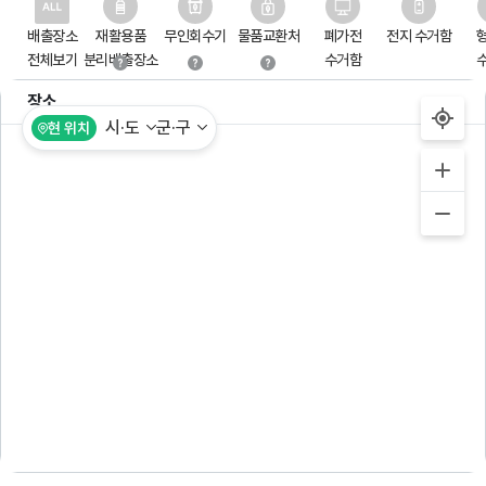
배출장소
재활용품
무인회수기
물품교환처
폐가전
전지 수거함
전체보기
분리배출장소
수거함
장소
시·도
군·구
현 위치
위치 허용이 필요합니다.
(모바일의 경우, 휴대폰 위치 설정에서 위치 수집을 허용해주세요.)