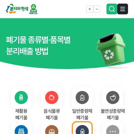
폐기물 종류별·품목별
분리배출 방법
재활용
음식물류
일반종량제
불연성종량제
폐기물
폐기물
폐기물
폐기물